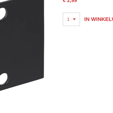
€ 2,99
IN WINKE