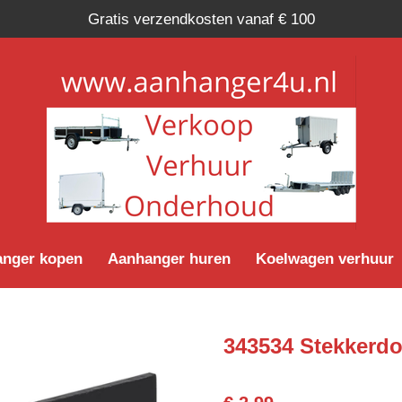
Gratis verzendkosten vanaf € 100
nger kopen
Aanhanger huren
Koelwagen verhuur
343534 Stekkerd