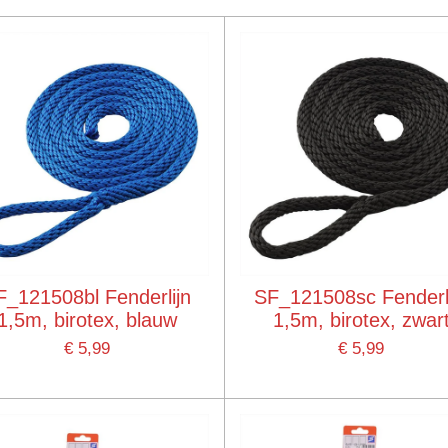
F_121508bl Fenderlijn
SF_121508sc Fenderl
1,5m, birotex, blauw
1,5m, birotex, zwar
€ 5,99
€ 5,99