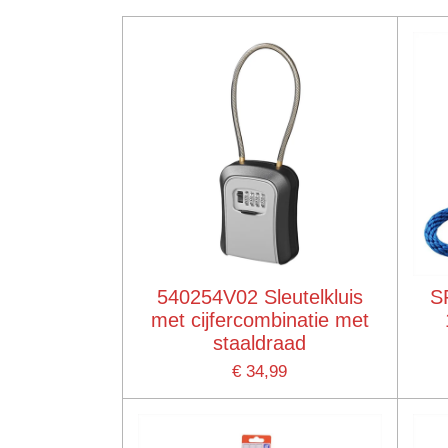
540254V02 Sleutelkluis
S
met cijfercombinatie met
staaldraad
€ 34,99