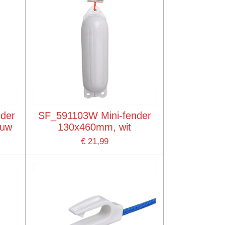
der
SF_591103W Mini-fender
auw
130x460mm, wit
€ 21,99