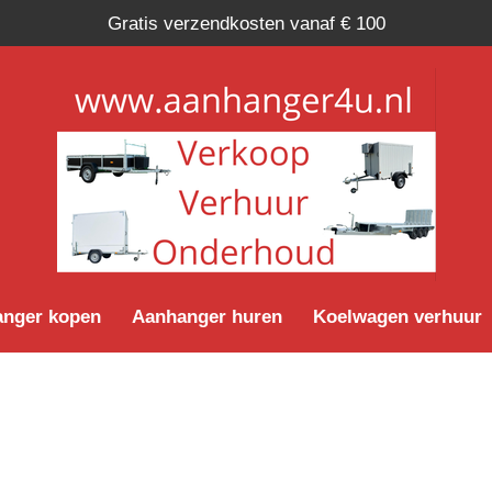
Gratis verzendkosten vanaf € 100
nger kopen
Aanhanger huren
Koelwagen verhuur