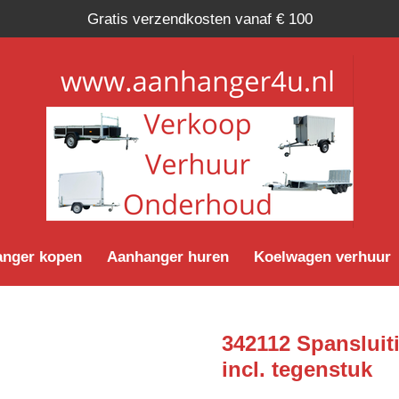
Gratis verzendkosten vanaf € 100
nger kopen
Aanhanger huren
Koelwagen verhuur
342112 Spansluit
incl. tegenstuk