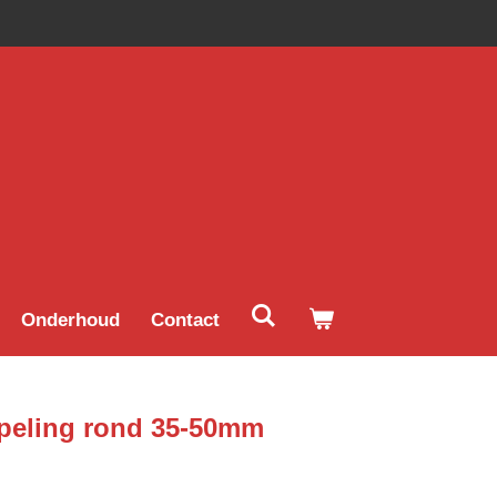
Onderhoud
Contact
peling rond 35-50mm