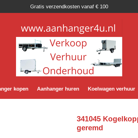
Gratis verzendkosten vanaf € 100
nger kopen
Aanhanger huren
Koelwagen verhuur
341045 Kogelkop
geremd