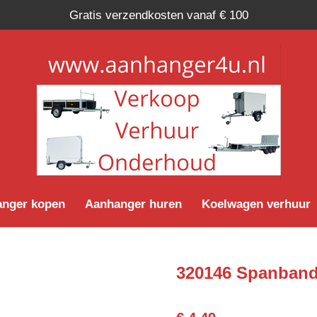
Gratis verzendkosten vanaf € 100
nger kopen
Aanhanger huren
Koelwagen verhuur
320146 Spanband 